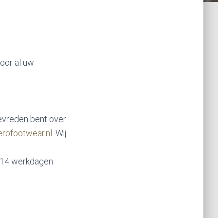
oor al uw
tevreden bent over
rofootwear.nl
. Wij
en 14 werkdagen