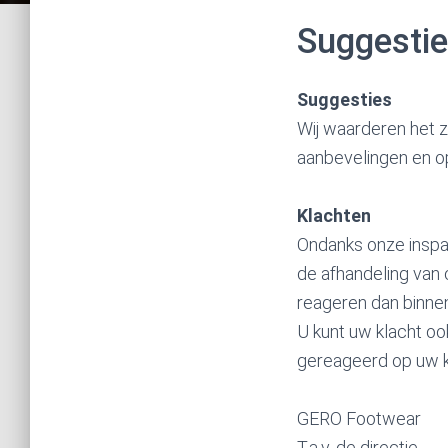
Suggestie
Suggesties
Wij waarderen het z
aanbevelingen en o
Klachten
Ondanks onze inspan
de afhandeling van 
reageren dan binnen
U kunt uw klacht oo
gereageerd op uw kl
GERO Footwear
T.a.v. de directie